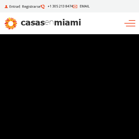
+1 305 213 8474
EMAIL
Entrar
Registrarse
casas
miami
en