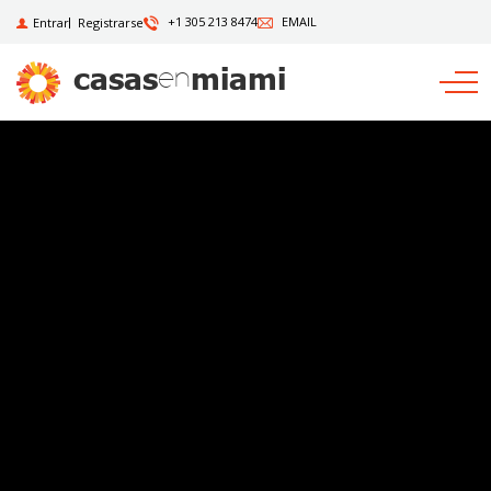
+1 305 213 8474
EMAIL
Entrar
Registrarse
casas
miami
en