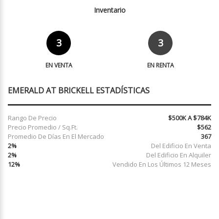
Inventario
3
3
EN VENTA
EN RENTA
EMERALD AT BRICKELL ESTADÍSTICAS
Rango De Precio
$500K A $784K
Precio Promedio / Sq.Ft.
$562
Promedio De Días En El Mercado
367
2%
Del Edificio En Venta
2%
Del Edificio En Alquiler
12%
Vendido En Los Últimos 12 Meses