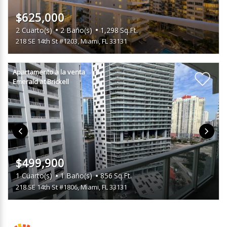
$625,000
2
Cuarto(s)
2
Baño(s)
1,298
Sq.Ft.
218 SE 14th St #1203
,
Miami, FL 33131
Apartamento a la venta
Emerald at Brickell
$499,900
1
Cuarto(s)
1
Baño(s)
856
Sq.Ft.
218 SE 14th St #1806
,
Miami, FL 33131