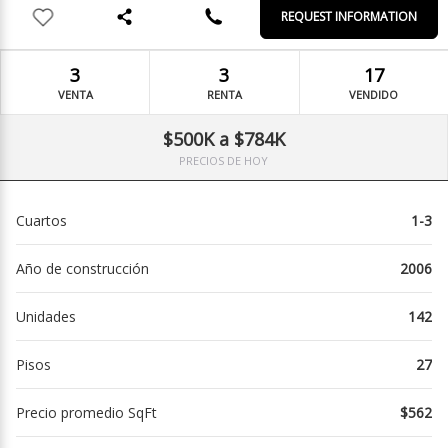
REQUEST INFORMATION
3
3
17
VENTA
RENTA
VENDIDO
$500K a $784K
PRECIOS DE HOY
Cuartos
1-3
Año de construcción
2006
Unidades
142
Pisos
27
Precio promedio SqFt
$562