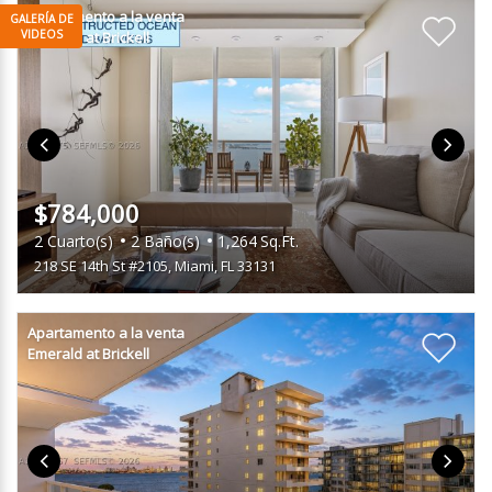
Apartamento a la venta
Emerald at Brickell
$784,000
2
Cuarto(s)
2
Baño(s)
1,264
Sq.Ft.
218 SE 14th St #2105
,
Miami, FL 33131
Apartamento a la venta
Emerald at Brickell