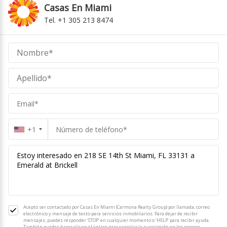
Casas En Miami
Tel. +1 305 213 8474
Casas
En
Miami
Miami
+1
Acepto ser contactado por Casas En Miami (Carmona Realty Group) por llamada, correo
electrónico y mensaje de texto para servicios inmobiliarios. Para dejar de recibir
mensajes, puedes responder ‘STOP’ en cualquier momento o ‘HELP’ para recibir ayuda.
También puedes hacer clic en el enlace para cancelar la suscripción en los correos