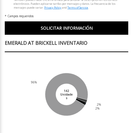
electrónicos. Pueden aplicarse tarifas por mensajes y datos. La frecuencia de los
mensajes puede variar.
Privacy Policy
and
Terms of Service
.
* Campos requeridos
EMERALD AT BRICKELL INVENTARIO
96%
142
Unidade
s
2%
2%