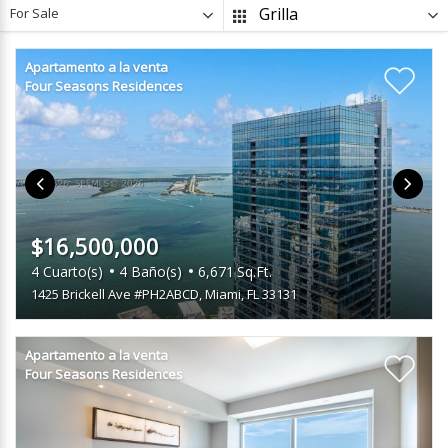
For Sale
Apartamento a la venta
Four Seasons Residences
$16,500,000
4
Cuarto(s)
4
Baño(s)
6,671
Sq.Ft.
1425 Brickell Ave #PH2ABCD
,
Miami, FL 33131
Apartamento a la venta
Four Seasons Residences