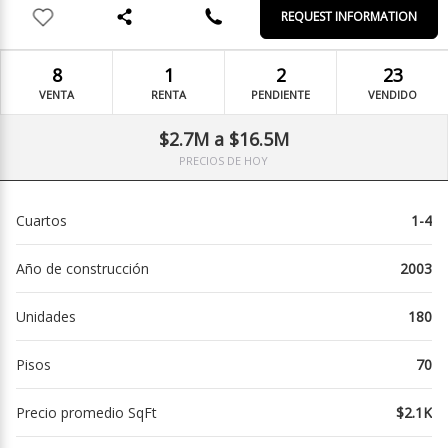
REQUEST INFORMATION
8
1
2
23
VENTA
RENTA
PENDIENTE
VENDIDO
$2.7M a $16.5M
PRECIOS DE HOY
Cuartos
1-4
Año de construcción
2003
Unidades
180
Pisos
70
Precio promedio SqFt
$2.1K