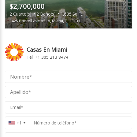
$2,700,000
2
Cuarto(s)
2
Baño(s)
1,635
Sq.Ft.
1425 Brickell Ave #51A
,
Miami, FL 33131
Casas En Miami
Tel. +1 305 213 8474
Casas
En
Miami
Miami
+1