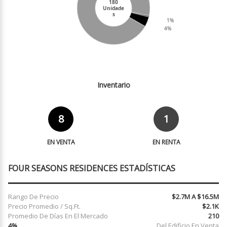
180
Unidade
s
1%
4%
Inventario
8
1
EN VENTA
EN RENTA
FOUR SEASONS RESIDENCES ESTADÍSTICAS
Rango De Precio
$2.7M A $16.5M
Precio Promedio / Sq.Ft.
$2.1K
Promedio De Días En El Mercado
210
4%
Del Edificio En Venta