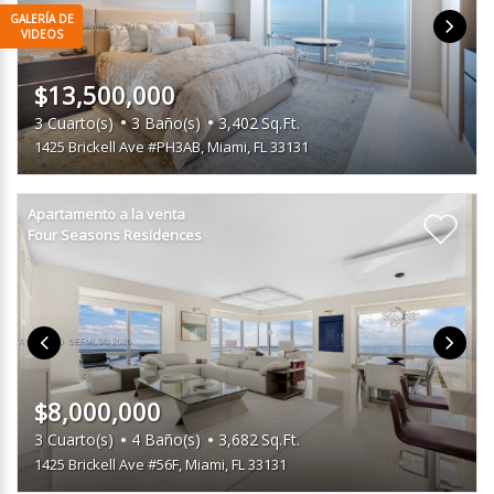
$13,500,000
3
Cuarto(s)
3
Baño(s)
3,402
Sq.Ft.
1425 Brickell Ave #PH3AB
,
Miami, FL 33131
Apartamento a la venta
Four Seasons Residences
$8,000,000
3
Cuarto(s)
4
Baño(s)
3,682
Sq.Ft.
1425 Brickell Ave #56F
,
Miami, FL 33131