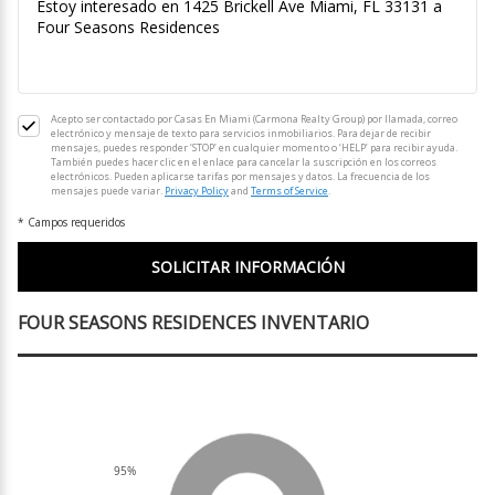
Acepto ser contactado por Casas En Miami (Carmona Realty Group) por llamada, correo
electrónico y mensaje de texto para servicios inmobiliarios. Para dejar de recibir
mensajes, puedes responder ‘STOP’ en cualquier momento o ‘HELP’ para recibir ayuda.
También puedes hacer clic en el enlace para cancelar la suscripción en los correos
electrónicos. Pueden aplicarse tarifas por mensajes y datos. La frecuencia de los
mensajes puede variar.
Privacy Policy
and
Terms of Service
.
* Campos requeridos
FOUR SEASONS RESIDENCES INVENTARIO
95%