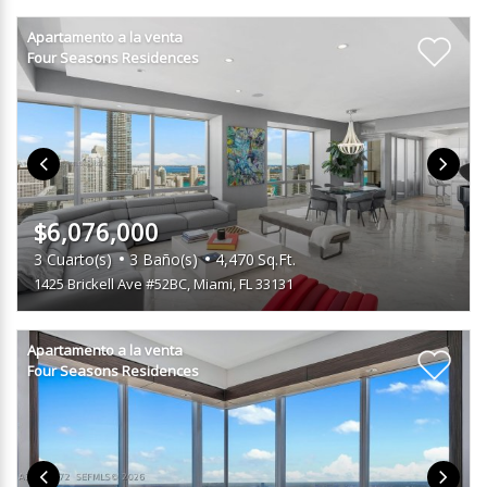
Apartamento a la venta
Four Seasons Residences
$6,076,000
3
Cuarto(s)
3
Baño(s)
4,470
Sq.Ft.
1425 Brickell Ave #52BC
,
Miami, FL 33131
Apartamento a la venta
Four Seasons Residences