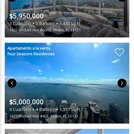
$5,950,000
3
Cuarto(s)
5
Baño(s)
3,449
Sq.Ft.
1425 Brickell Ave #60AB
,
Miami, FL 33131
Apartamento a la venta
Four Seasons Residences
$5,000,000
4
Cuarto(s)
4
Baño(s)
3,357
Sq.Ft.
1425 Brickell Ave #42E
,
Miami, FL 33131