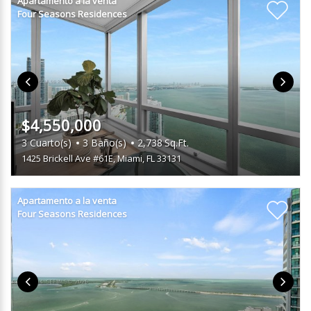
Apartamento a la venta
Four Seasons Residences
$4,550,000
3
Cuarto(s)
3
Baño(s)
2,738
Sq.Ft.
1425 Brickell Ave #61E
,
Miami, FL 33131
Apartamento a la venta
Four Seasons Residences