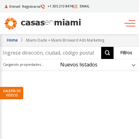
Miami
+1 305 213 8474
EMAIL
Entrar
Registrarse
Dade
casas
miami
en
+
Home
Miami Dade + Miami Broward Ads Marketing
Miami
Ingrese
Filtros
dirección,
Broward
Seleccionar
ciudad,
RANGO DE PRECIO
Cargando propiedades…
opción
código
Ads
postal
CUARTOS
o
Marketing
MLS
BAÑOS
Estudio
1
2
3
4
5
5+
TIPO
0
1
2
3
4
5
5+
Casas
TAMAÑO HABITABLE
Apartamentos
AÑO DE CONSTRUCCIÓN
Townhouses