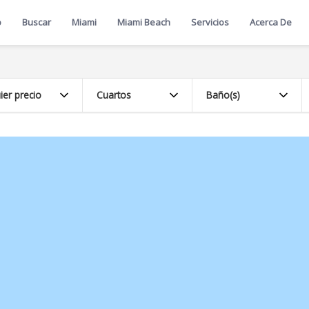
o
Buscar
Miami
Miami Beach
Servicios
Acerca De
ier precio
Cuartos
Baño(s)