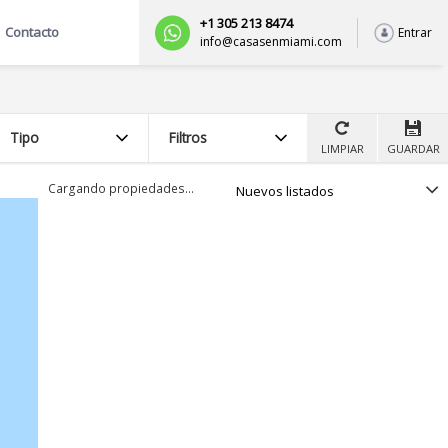
+1 305 213 8474
Contacto
Entrar
info@casasenmiami.com
Tipo
Filtros
LIMPIAR
GUARDAR
Seleccionar
Cargando propiedades…
opción